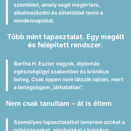
szemlélet, amely segít megérteni,
alkalmazkodni és élhetőbbé tenni a
mindennapokat.
Több mint tapasztalat. Egy megélt
és felépített rendszer.
Bartha H. Eszter vagyok, diplomás
egészségügyi szakember és krónikus
beteg. Csak éppen nem látszik rajtam, mert
a betegségem „láthatatlan".
Nem csak tanultam – át is éltem
Személyes tapasztalatból ismerem azokat a
nehézségeket, amelyekkel a krónikus