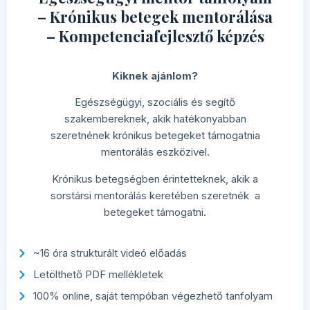
– Krónikus betegek mentorálása
– Kompetenciafejlesztő képzés
Kiknek ajánlom?
Egészségügyi, szociális és segítő
szakembereknek, akik hatékonyabban
szeretnének krónikus betegeket támogatnia
mentorálás eszközivel.
Krónikus betegségben érintetteknek, akik a
sorstársi mentorálás keretében szeretnék a
betegeket támogatni.
~16 óra strukturált videó előadás
Letölthető PDF mellékletek
100% online, saját tempóban végezhető tanfolyam