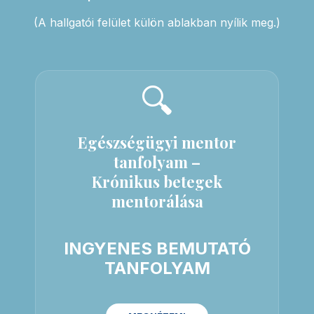
(A hallgatói felület külön ablakban nyílik meg.)
🔍
Egészségügyi mentor
tanfolyam –
Krónikus betegek
mentorálása
INGYENES BEMUTATÓ
TANFOLYAM