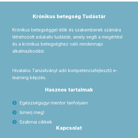
Krónikus betegség Tudástár
Krónikus betegséggel élők és szakemberek számára
létrehozott edukatív tudástár, amely segíti a megértést
és a krónikus betegséghez való mindennapi
alkalmazkodást.
Hivatalos Tanúsítványt adó kompetenciafejlesztő e-
learning képzés.
Hasznos tartalmak
Egészségügyi mentor tanfolyam
Ismerj meg!
Szakmai cikkek
Kapcsolat