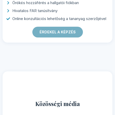
Örökös hozzáférés a hallgatói fiókban
Hivatalos FAR tanúsítvány
Online konzultációs lehetőség a tananyag szerzőjével
ÉRDEKEL A KÉPZÉS
🌐
Közösségi média