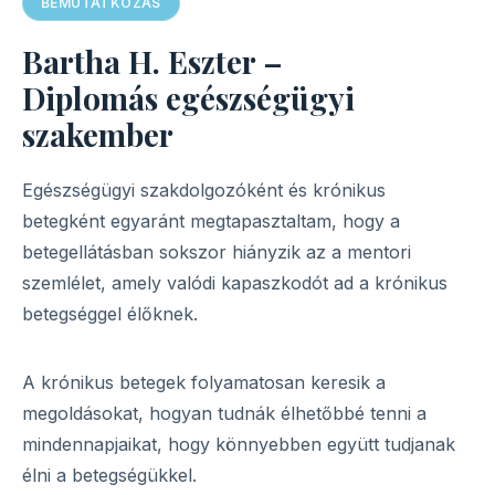
BEMUTATKOZÁS
Bartha H. Eszter –
Diplomás egészségügyi
szakember
Egészségügyi szakdolgozóként és krónikus
betegként egyaránt megtapasztaltam, hogy a
betegellátásban sokszor hiányzik az a mentori
szemlélet, amely valódi kapaszkodót ad a krónikus
betegséggel élőknek.
A krónikus betegek folyamatosan keresik a
megoldásokat, hogyan tudnák élhetőbbé tenni a
mindennapjaikat, hogy könnyebben együtt tudjanak
élni a betegségükkel.