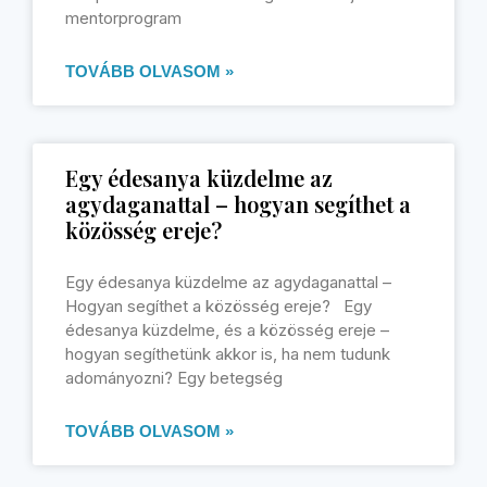
mentorprogram
TOVÁBB OLVASOM »
Egy édesanya küzdelme az
agydaganattal – hogyan segíthet a
közösség ereje?
Egy édesanya küzdelme az agydaganattal –
Hogyan segíthet a közösség ereje? Egy
édesanya küzdelme, és a közösség ereje –
hogyan segíthetünk akkor is, ha nem tudunk
adományozni? Egy betegség
TOVÁBB OLVASOM »