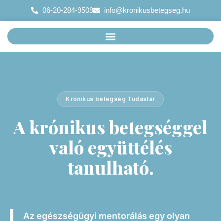
06-20-284-9509
info@kronikusbetegseg.hu
Krónikus betegség Tudástár
A krónikus betegséggel
való együttélés
tanulható.
Az egészségügyi mentorálás egy olyan