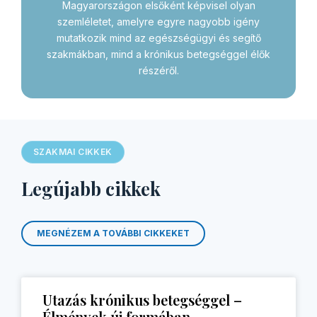
Magyarországon elsőként képvisel olyan
szemléletet, amelyre egyre nagyobb igény
mutatkozik mind az egészségügyi és segítő
szakmákban, mind a krónikus betegséggel élők
részéről.
SZAKMAI CIKKEK
Legújabb cikkek
MEGNÉZEM A TOVÁBBI CIKKEKET
Utazás krónikus betegséggel –
Élmények új formában